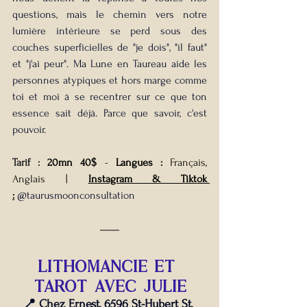
questions, mais le chemin vers notre 
lumière intérieure se perd sous des 
couches superficielles de "je dois", "il faut" 
et "j'ai peur". Ma Lune en Taureau aide les 
personnes atypiques et hors marge comme 
toi et moi à se recentrer sur ce que ton 
essence sait déjà. Parce que savoir, c'est 
pouvoir. 
Tarif : 
20mn 40$ 
-
Langues : 
Français, 
Anglais | 
Instagram & Tiktok 
:
@taurusmoonconsultation  
lithomancie et 
TAROT avec JULIE
📍 Chez Ernest, 6596 St-Hubert St, 