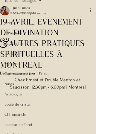
Tous les messages
Julie Lumos
Tous les messages
10 avr.
15 min de lecture
19 AVRIL, EvEnement
tarot
de Divination
divination
&autres pratiques
spiritualité
spirituelles À
Esotérisme
MONTREAL
Mystère
Dernière mise à jour :
19 avr.
Cartomancie
Chez Ernest et Double Menton et 
runes
Saucisson, 12:30pm - 6:00pm | Montreal
Astrologie
Boule de cristal
Chiromancie
Lecteur de Tarot