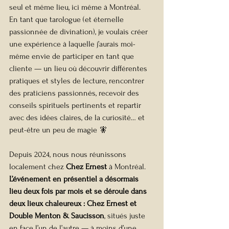
seul et même lieu, ici même à Montréal.
En tant que tarologue (et éternelle 
passionnée de divination), je voulais créer 
une expérience à laquelle j’aurais moi-
même envie de participer en tant que 
cliente — un lieu où découvrir différentes 
pratiques et styles de lecture, rencontrer 
des praticiens passionnés, recevoir des 
conseils spirituels pertinents et repartir 
avec des idées claires, de la curiosité… et 
peut-être un peu de magie 🧚
Depuis 2024, nous nous réunissons 
localement chez 
Chez Ernest 
à Montréal. 
L’événement en présentiel a désormais 
lieu deux fois par mois et se déroule dans 
deux lieux chaleureux : Chez Ernest et 
Double Menton & Saucisson
, situés juste 
en face l’un de l’autre — à moins d’une 