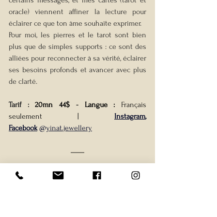
oracle) viennent affiner la lecture pour 
éclairer ce que ton âme souhaite exprimer. 
Pour moi, les pierres et le tarot sont bien 
plus que de simples supports : ce sont des 
alliées pour reconnecter à sa vérité, éclairer 
ses besoins profonds et avancer avec plus 
de clarté.
Tarif : 
20mn 44$ 
- 
Langue :
 Français 
seulement
| 
Instagram
, 
Facebook
 @
yinat.jewellery
TAROT, HENNE & SIGILS 
AVEC STEPHANY, DAMSA 
WORLD
📍 Chez Ernest, 6596 St-Hubert St, 