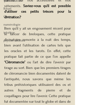
partout sur nos accessoires et nos 
Manifestation
vêtements. 
Saviez-vous qu’il est possible 
Rituel
d’utiliser ces petits trésors pour la 
Charms
divination?
numérologie
Bien qu’il y ait un engouement récent pour 
intuition
le lancer de breloques, cette pratique 
divinatoire remonte à la nuit des temps, 
psychic abilities
bien avant l’utilisation de cartes tels que 
les oracles et les tarots. En effet, cette 
pratique fait partie de ce que l’on appelle 
‘
’Cléromancie’
’ ou l’art de dire l’avenir par 
tirage au sort. Bien que les premiers tirages 
de cléromancie bien documentés datent de 
l’antiquité, nous savons que même les 
tribus préhistoriques utilisaient des os et 
autres fragments de pierre et de 
coquillages pour lire l’avenir. Cette pratique 
fut documentée sur tout le globe et dans de 