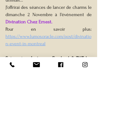
J'offrirai des séances de lancer de charms le 
dimanche 2 Novembre à l'événement de 
Divination Chez Ernest.
Pour en savoir plus: 
https://www.lumosoracle.com/post/divinatio
n-event-in-montreal
Suis-moi sur Instagram, Facebook & TikTok:
@
abastradivination
divination
Montreal
Ésotérisme
MontrealDivination
charms
divination
spiritualité
Esotérisme