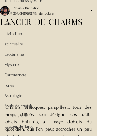
Tous les messages
Abastra Divination
Tous les messages
29 oct. 2025
2 min de lecture
Lancer de Charms
tarot
divination
spiritualité
Esotérisme
Mystère
Cartomancie
runes
Astrologie
Boule de cristal
Charms, breloques, pampilles… tous des 
noms utilisés pour désigner ces petits 
Chiromancie
objets brillants, à l’image d’objets du 
Lecteur de Tarot
quotidien, que l’on peut accrocher un peu 