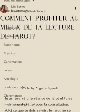
Tous les messages
Julie Lumos
Tous les messages
12 sept. 2024
5 min de lecture
Comment Profiter au
tarot
mieux de ta lecture
divination
de tarot?
spiritualité
Esotérisme
Mystère
Cartomancie
runes
Astrologie
Boule de cristal
Photo by Angelus Agendi
Chiromancie
Tu as réservé une séance de Tarot et tu es 
maintenant prêt(e) pour ta consultation. 
Lecteur de Tarot
Voici ce que tu dois savoir : le Tarot ne se 