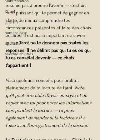
Manifestation
résume pas à prédire l'avenir — c'est un 
Rituel
outil puissant qui te permet de gagner en 
clarté, de mieux comprendre tes 
Charms
circonstances présentes et faire des choix 
numérologie
éclairés. Il est aussi important de savoir 
que
 le Tarot ne te donnera pas toutes les 
intuition
réponses. Il ne définit pas qui tu es ou qui 
psychic abilities
tu es censé(e) devenir — ce choix 
t'appartient !
Voici quelques conseils pour profiter 
pleinement de ta lecture de tarot. 
Note 
qu’il peut être utile d’avoir un stylo et du 
papier avec toi pour noter les informations 
clés pendant la lecture — tu peux 
également demander si ta lectrice est à 
l’aise avec l’enregistrement de la session.