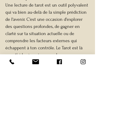
Une lecture de tarot est un outil polyvalent 
qui va bien au-delà de la simple prédiction 
de l'avenir. C'est une occasion d'explorer 
des questions profondes, de gagner en 
clarté sur ta situation actuelle ou de 
comprendre les facteurs externes qui 
échappent à ton contrôle. Le Tarot est là 
pour t'aider à naviguer sur les eaux 
tumultueuses de la vie. Parfois, il s'agit 
aussi de vérités difficiles à entendre, ce qui 
peut être inconfortable. Que tu viennes 
avec des questions précises ou que tu 
recherches simplement un message 
général, le Tarot peut offrir un précieux 
soutien et une guidance. Aborde ta lecture 
avec ouverture d'esprit et confiance dans 
le processus.
Si tu es prêt(e) à explorer, réserve une 