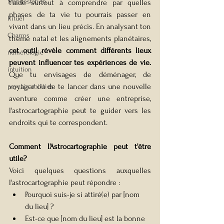
Manifestation
t'aide surtout à comprendre par quelles 
phases de ta vie tu pourrais passer en 
Rituel
vivant dans un lieu précis. En analysant ton 
Charms
thème natal et les alignements planétaires, 
cet outil révèle comment différents lieux 
numérologie
peuvent influencer tes expériences de vie.
intuition
Que tu envisages de déménager, de 
voyager ou de te lancer dans une nouvelle 
psychic abilities
aventure comme créer une entreprise, 
l'astrocartographie peut te guider vers les 
endroits qui te correspondent.
Comment l'Astrocartographie peut t'être 
utile?
Voici quelques questions auxquelles 
l'astrocartographie peut répondre :
Pourquoi suis-je si attiré(e) par [nom 
du lieu] ?
Est-ce que [nom du lieu] est la bonne 