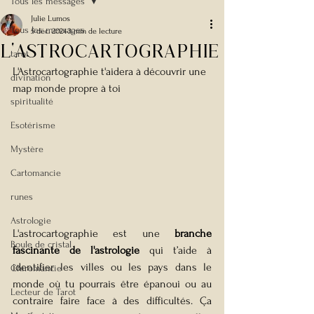
Tous les messages
Julie Lumos
Tous les messages
5 déc. 2024
3 min de lecture
L'astrocartographie
tarot
L'Astrocartographie t'aidera à découvrir une 
divination
map monde propre à toi 
spiritualité
Esotérisme
Mystère
Cartomancie
runes
Astrologie
L'astrocartographie est une 
branche 
Boule de cristal
fascinante de l'astrologie
 qui t’aide à 
identifier les villes ou les pays dans le 
Chiromancie
monde où tu pourrais être épanoui ou au 
Lecteur de Tarot
contraire faire face à des difficultés. Ça 