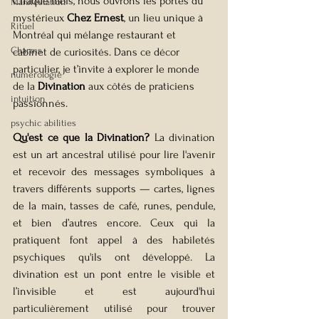
Chaque mois, nous ouvrons les portes du 
Manifestation
mystérieux 
Chez Ernest
, un lieu unique à 
Rituel
Montréal qui mélange restaurant et 
Charms
cabinet de curiosités. Dans ce décor 
particulier, je t’invite à explorer le monde 
numérologie
de la 
Divination
 aux côtés de praticiens 
intuition
passionnés.
psychic abilities
Qu'est ce que la Divination?
 La divination 
est un art ancestral utilisé pour lire l'avenir 
et recevoir des messages symboliques à 
travers différents supports — cartes, lignes 
de la main, tasses de café, runes, pendule, 
et bien d’autres encore. Ceux qui la 
pratiquent font appel à des habiletés 
psychiques qu'ils ont développé. La 
divination est un pont entre le visible et 
l’invisible et est aujourd'hui 
particulièrement utilisé pour trouver 