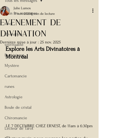
Tous les messages
Julie Lumos
Tous les messages
17 nov. 2025
8 min de lecture
EVENEMENT DE
tarot
DIVINATION
divination
Dernière mise à jour :
25 nov. 2025
spiritualité
Explore les Arts Divinatoires à 
Esotérisme
Montréal
Mystère
Cartomancie
runes
Astrologie
Boule de cristal
Chiromancie
LE 7 DECEMBRE CHEZ ERNEST, de 11am à 6:30pm
Lecteur de Tarot