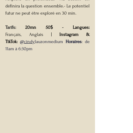
définira la question ensemble.- Le potentiel 
futur ne peut être exploré en 30 min. 
Tarifs: 
20mn 50$
 - 
Langues: 
Français,
Anglais |
Instagram & 
TikTok:
@cindy
lauzonmedium 
Horaires
: de  
11am à 6:30pm