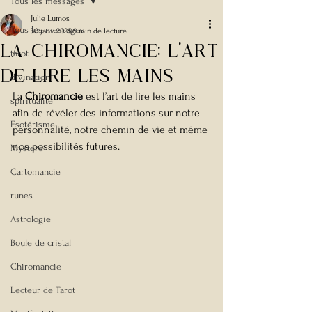
Tous les messages
Julie Lumos
Tous les messages
30 janv. 2025
6 min de lecture
La Chiromancie: l'art
tarot
de lire les mains
divination
La 
Chiromancie
 est l’art de lire les mains 
spiritualité
afin de révéler des informations sur notre 
Esotérisme
personnalité, notre chemin de vie et même 
nos possibilités futures.
Mystère
Cartomancie
runes
Astrologie
Boule de cristal
Chiromancie
Lecteur de Tarot