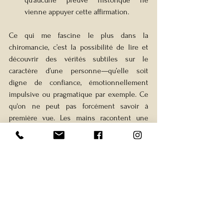
vienne appuyer cette affirmation.
Ce qui me fascine le plus dans la 
chiromancie, c’est la possibilité de lire et 
découvrir des vérités subtiles sur le 
caractère d’une personne—qu’elle soit 
digne de confiance, émotionnellement 
impulsive ou pragmatique par exemple. Ce 
qu'on ne peut pas forcément savoir à 
première vue. Les mains racontent une 
histoire, elles décrivent une personne. En 
observant certaines caractéristiques, on 
peut savoir si quelqu’un est fiable ou s’il a 
tendance à cacher des choses ou si elle a 
des tendances agressives ou violentes. La 
lecture des mains permet aussi de 
déterminer rapidement si une personne est 
guidée par ses émotions ou par la raison. 