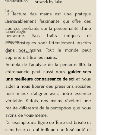
Manifestation
Artwork by Julie
Rituel
La lecture des mains est une pratique 
incroyablement fascinante qui offre des 
Charms
aperçus profonds sur la personnalité d’une 
numérologie
personne. Nos traits uniques et 
intuition
caractéristiques sont littéralement inscrits 
dans nos mains. Tout le monde peut 
psychic abilities
apprendre à lire les mains.
Au-delà de l’analyse de la personnalité, la 
chiromancie peut aussi nous 
guider vers 
une meilleure connaissance de soi
 et nous 
aider à nous libérer des pressions sociales 
pour mieux s’aligner avec notre essence 
véritable. Parfois, nos mains révèlent une 
réalité différente de la perception que nous 
avons de vous-même.
Par exemple, ma ligne de Terre est brisée et 
sans base, ce qui indique une insécurité et 