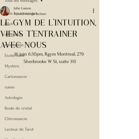
Tous les messages
Julie Lumos
Tous les messages
5 juin
2 min de lecture
Le gym de l'intuition,
tarot
viens t'entrainer
divination
avec nous
spiritualité
16 juin 6:30pm, Rgym Montreal, 279 
Esotérisme
Sherbrooke W St, suite 315
Mystère
Cartomancie
runes
Astrologie
Boule de cristal
Chiromancie
Lecteur de Tarot