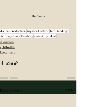
The Seers
divination
Montreal
Voyance
Esoteric
TarotReadings
AstrologyEvent
Palmistry
Runes
CrystalBall
divination
spiritualité
Esotérisme
Voir tout
Posts récents