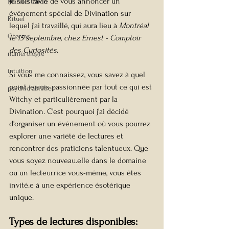
Je suis ravie de vous annoncer un 
Manifestation
événement spécial de Divination sur 
Rituel
lequel j'ai travaillé, qui aura lieu à 
Montréal 
Charms
le 15 septembre, chez Ernest - Comptoir 
des Curiosités
.
numérologie
intuition
Si vous me connaissez, vous savez à quel 
point je suis passionnée par tout ce qui est 
psychic abilities
Witchy et particulièrement par la 
Divination. C'est pourquoi j'ai décidé 
d'organiser un événement où vous pourrez 
explorer une variété de lectures et 
rencontrer des praticiens talentueux. Que 
vous soyez nouveau.elle dans le domaine 
ou un lecteur.rice vous-même, vous êtes 
invité.e à une expérience ésotérique 
unique.
Types de lectures disponibles: