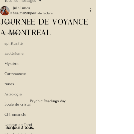
Tous les messages
Julie Lumos
Tous les messages
1 sept. 2024
2 min de lecture
Journee de voyance
tarot
a montreal
divination
spiritualité
Esotérisme
Mystère
Cartomancie
runes
Astrologie
Psychic Readings day
Boule de cristal
Chiromancie
Lecteur de Tarot
Bonjour à tous,