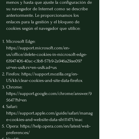
menos y hasta que ajuste la configuración de
su navegador de Internet como se describe
anteriormente. Le proporcionamos los
enlaces para la gestión y el bloqueo de
cookies según el navegador que utilice:
Microsoft Edge:
https://support.microsoft.com/en-
us/office/delete-cookies-in-microsoft-edge-
63947406-40ac-c3b8-57b9-2a946a29ae09?
ui=en-us&rs=en-us&ad=us
Firefox:
https://support.mozilla.org/en-
US/kb/clear-cookies-and-site-data-firefox
Chrome:
https://support.google.com/chrome/answer/9
5647?hl=en
Safari:
https://support.apple.com/guide/safari/manag
e-cookies-and-website-data-sfri11471/mac
Opera:
https://help.opera.com/en/latest/web-
preferences/