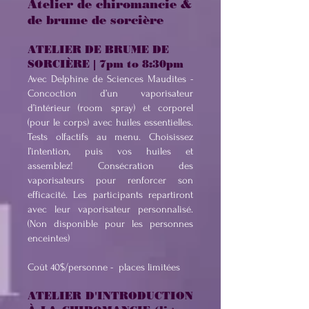
Atelier de chiromancie &
de brume de sorcière
ATELIER DE BRUME DE
SORCIÈRE | 7pm to 8:30pm
Avec Delphine de Sciences Maudites -
Concoction d’un vaporisateur
d’intérieur (room spray) et corporel
(pour le corps) avec huiles essentielles.
Tests olfactifs au menu. Choisissez
l’intention, puis vos huiles et
assemblez! Consécration des
vaporisateurs pour renforcer son
efficacité. Les participants repartiront
avec leur vaporisateur personnalisé.
(Non disponible pour les personnes
enceintes)
Coût 40$/personne -
places limitées
ATELIER D'INTRODUCTION