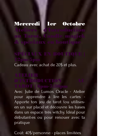
Mercredi 1er Octobre
Ateliers d'Introduction
au Tarot, Candle magick
& spéciaux en boutique
SPÉCIAUX EN BOUTIQUE |
12pm-5pm
Cadeau avec achat de 20$ et plus.
ATELIER
D'INTRODUCTION AU
TAROT | 6pm-7:30pm
Avec Julie de Lumos Oracle - Atelier
pour apprendre à lire les cartes -
Apporte ton jeu de tarot (ou utilises-
en un sur place) et découvre les bases
dans un espace très witchy. Idéal pour
débutant•es ou pour renouer avec ta
pratique
Coût: 40$/personne - places limitées