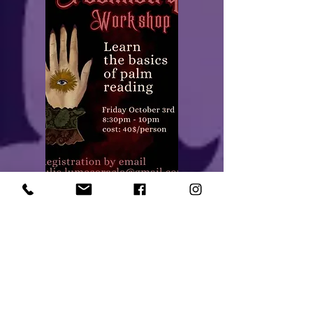
Samedi 4 Octobre
Grande Soirée de Clôture
| de 6pm à 10pm
Soirée de clôture avec un concours de
costumes MYSTIC & DARK FANTASY,
Mini marché d'artisans witchy,