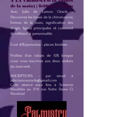
À LA CHIROMANCIE (lignes
de la main) | 8:30pm to 10pm
Avec Julie de Lumos Oracle -
Découvrez les bases de la chiromancie;
formes de la main, signification des
doigts, lignes principales et comment
ils reflètent la personnalité.
Coût 40$/personne - places limitées
Profitez d’un rabais de 10$ lorsque
vous vous inscrivez aux deux ateliers
du mercredi.
INSCRIPTIONS - par email à
julie.lumosoracle@gmail.com
Cette séance aura lieu à Sciences
Maudites au 3731 rue Notre Dame O,
Montréal