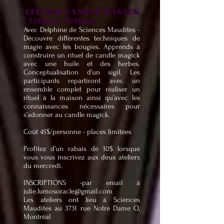
ATELIER CANDLE MAGICK
| 7:30pm - 9:30pm
Avec Delphine de Sciences Maudites -
Découvre différentes techniques de
magie avec les bougies. Apprends à
construire un rituel de candle magick
avec une huile et des herbes.
Conceptualisation d’un sigil. Les
participants repartiront avec un
ensemble complet pour réaliser un
rituel à la maison ainsi qu’avec les
connaissances nécessaires pour
s’adonner au candle magick.
Coût 45$/personne - places limitées
Profitez d’un rabais de 10$ lorsque
vous vous inscrivez aux deux ateliers
du mercredi.
INSCRIPTIONS -par email à
julie.lumosoracle@gmail.com
Les ateliers ont lieu à Sciences
Maudites au 3731 rue Notre Dame O,
Montréal