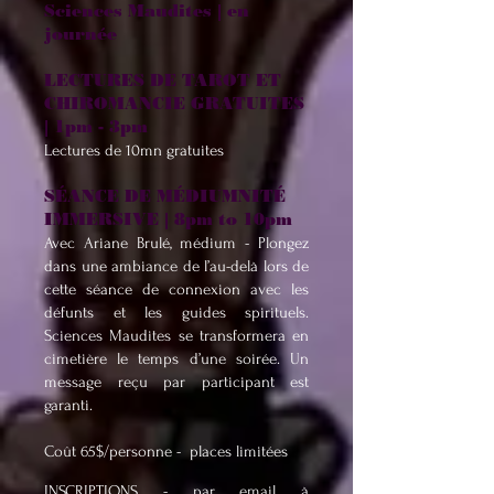
Sciences Maudites | en
journée
LECTURES DE TAROT ET
CHIROMANCIE GRATUITES
| 1pm - 3pm
​Lectures de 10mn gratuites
SÉANCE DE MÉDIUMNITÉ
IMMERSIVE | 8pm to 10pm
Avec Ariane Brulé, médium - Plongez
dans une ambiance de l’au-delà lors de
cette séance de connexion avec les
défunts et les guides spirituels.
Sciences Maudites se transformera en
cimetière le temps d’une soirée. Un
message reçu par participant est
garanti.
Coût 65$/personne -
places limitées
INSCRIPTIONS - par email à