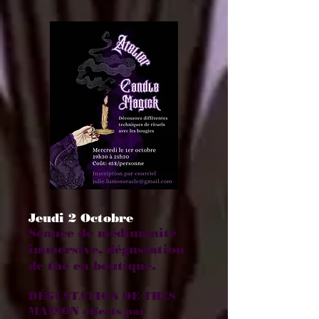
Jeudi 2 Octobre
Séance de médiumnité
immersive, dégustation
de thé en boutique.
DÉGUSTATION DE THÉS
MAISON offerts par