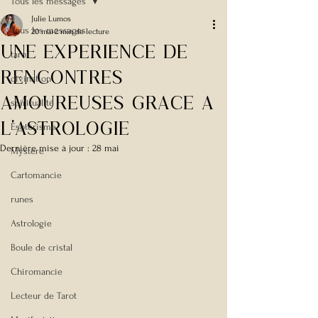
Tous les messages
Julie Lumos
Tous les messages
20 mai
2 min de lecture
Une experience de
tarot
rencontres
divination
amoureuses grace a
spiritualité
l'astrologie
Esotérisme
Dernière mise à jour :
28 mai
Mystère
Cartomancie
runes
Astrologie
Boule de cristal
Chiromancie
Lecteur de Tarot