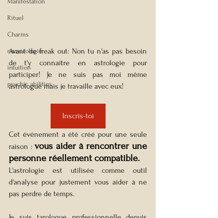
Manifestation
Rituel
Charms
Avant de freak out: Non tu n'as pas besoin 
numérologie
de t'y connaître en astrologie pour 
intuition
participer! Je ne suis pas moi même 
psychic abilities
astrologue mais je travaille avec eux!
Inscris-toi
Cet événement a été créé pour une seule 
vous aider à rencontrer une 
raison : 
personne réellement compatible.
L'astrologie est utilisée comme outil 
d'analyse pour justement vous aider à ne 
pas perdre de temps.
Je suis tarologue professionnelle depuis 