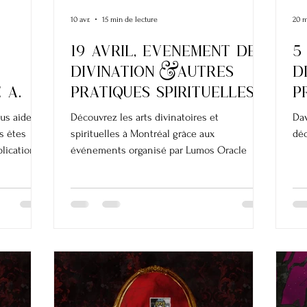
10 avr.
15 min de lecture
20 
19 AVRIL, EvEnement de
5
Divination &autres
d
 a
pratiques spirituelles
p
À MONTREAL
us aider à
Découvrez les arts divinatoires et
Dav
s êtes
spirituelles à Montréal grâce aux
déc
lications,
événements organisé par Lumos Oracle
nt une