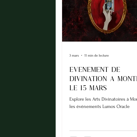
3 mars
11 min de lecture
EVENEMENT DE
Divination A mon
le 15 MARS
Explore les Arts Divinatoires à Mo
les événements Lumos Oracle