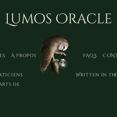
Lumos Oracle
ES
À propos
FAQS
CON
aticiens
Written in the
arts de