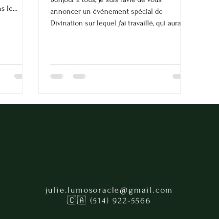
ns le
annoncer un événement spécial de
Divination sur lequel j'ai travaillé, qui aura
lieu à Montréal le...
julie.lumosoracle@gmail.com
🇨🇦 (514) 922-5566