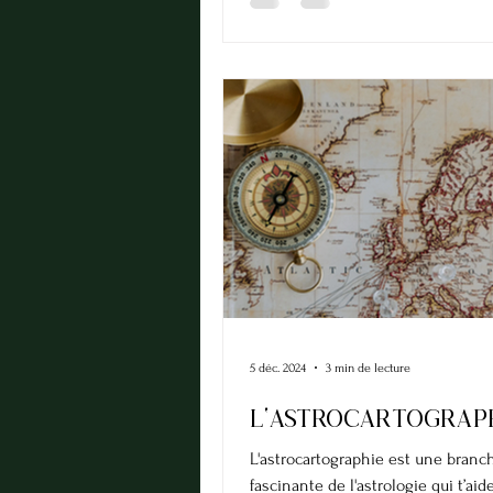
5 déc. 2024
3 min de lecture
L'astrocartograp
L'astrocartographie est une branc
fascinante de l'astrologie qui t’aid