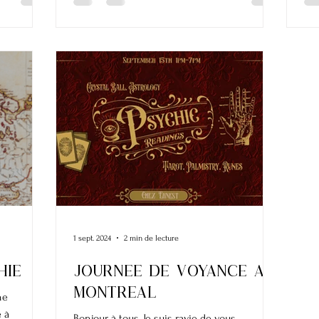
1 sept. 2024
2 min de lecture
hie
Journee de voyance a
montreal
he
e à
Bonjour à tous, Je suis ravie de vous