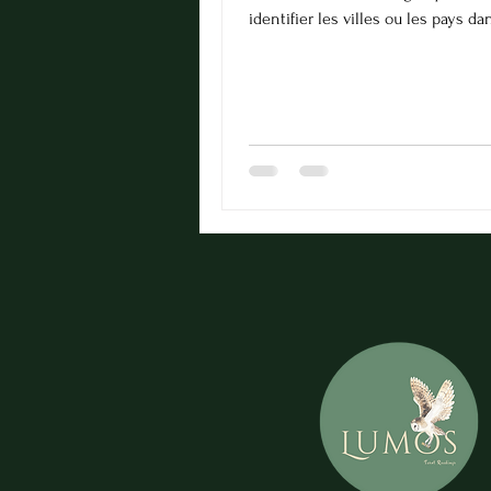
identifier les villes ou les pays da
monde où tu pourrais