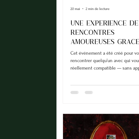
20 mai
2 min de lecture
Une experience de
rencontres
amoureuses grace
l'astrologie
Cet événement a été créé pour vo
rencontrer quelqu’un avec qui vou
réellement compatible — sans app
avec des gens qui veulent vraime
relation sérieuse