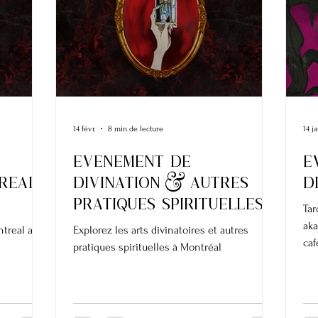
14 févr.
8 min de lecture
14 ja
Evenement de
E
tREal
divination & autres
D
pratiques spirituelles
Tar
aka
ntreal avec
Explorez les arts divinatoires et autres
caf
pratiques spirituelles à Montréal