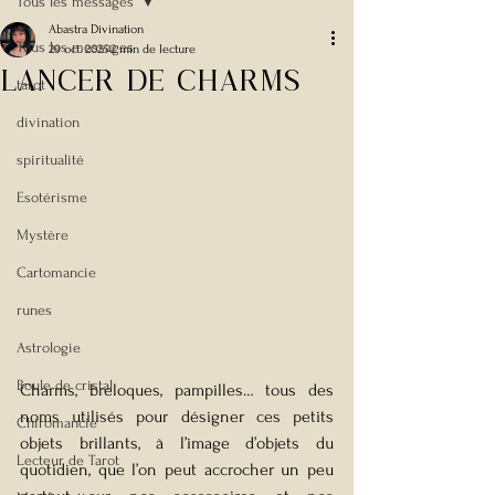
Tous les messages
Abastra Divination
Tous les messages
29 oct. 2025
2 min de lecture
Lancer de Charms
tarot
divination
spiritualité
Esotérisme
Mystère
Cartomancie
runes
Astrologie
Boule de cristal
Charms, breloques, pampilles… tous des 
noms utilisés pour désigner ces petits 
Chiromancie
objets brillants, à l’image d’objets du 
Lecteur de Tarot
quotidien, que l’on peut accrocher un peu 