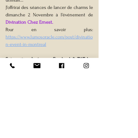
J'offrirai des séances de lancer de charms le 
dimanche 2 Novembre à l'événement de 
Divination Chez Ernest.
Pour en savoir plus: 
https://www.lumosoracle.com/post/divinatio
n-event-in-montreal
Suis-moi sur Instagram, Facebook & TikTok:
@
abastradivination
divination
Montreal
Ésotérisme
MontrealDivination
charms
divination
spiritualité
Esotérisme