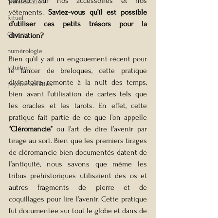
partout sur nos accessoires et nos 
Manifestation
vêtements. 
Saviez-vous qu’il est possible 
Rituel
d’utiliser ces petits trésors pour la 
Charms
divination?
numérologie
Bien qu’il y ait un engouement récent pour 
intuition
le lancer de breloques, cette pratique 
divinatoire remonte à la nuit des temps, 
psychic abilities
bien avant l’utilisation de cartes tels que 
les oracles et les tarots. En effet, cette 
pratique fait partie de ce que l’on appelle 
‘
’Cléromancie’
’ ou l’art de dire l’avenir par 
tirage au sort. Bien que les premiers tirages 
de cléromancie bien documentés datent de 
l’antiquité, nous savons que même les 
tribus préhistoriques utilisaient des os et 
autres fragments de pierre et de 
coquillages pour lire l’avenir. Cette pratique 
fut documentée sur tout le globe et dans de 