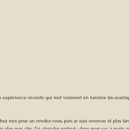
n expérience récente qui met vraiment en lumière les avanta
 chez moi pour un rendez-vous, puis je suis revenue et plus tar
is plus mes clés. J'ai cherché partout : dans mon sac à main, 