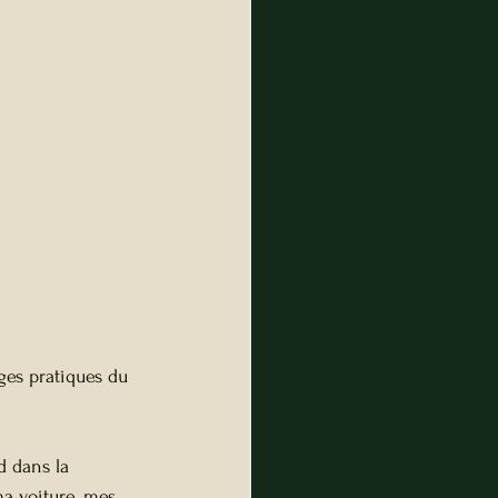
ges pratiques du 
d dans la 
ma voiture, mes 