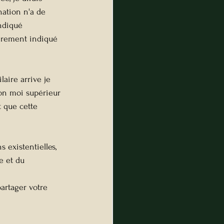
ation n'a de 
ndiqué 
airement indiqué 
aire arrive je 
on moi supérieur 
t que cette 
 existentielles, 
e et du 
partager votre 