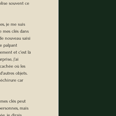
olise souvent ce 
es, je me suis 
e mes clés dans 
e nouveau saisi 
e palpant 
ment et c'est là 
prise, j'ai 
cachée où les 
'autres objets. 
déchirure car 
 mes clés peut 
personnes, mais 
e, je dirais 