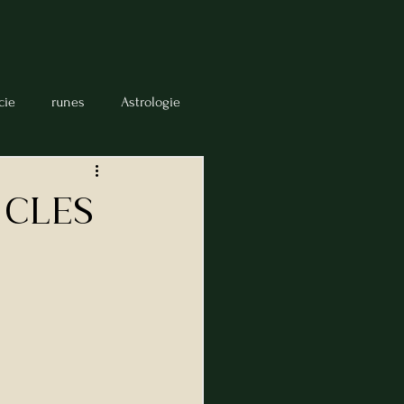
cie
runes
Astrologie
numérologie
intuition
 clES