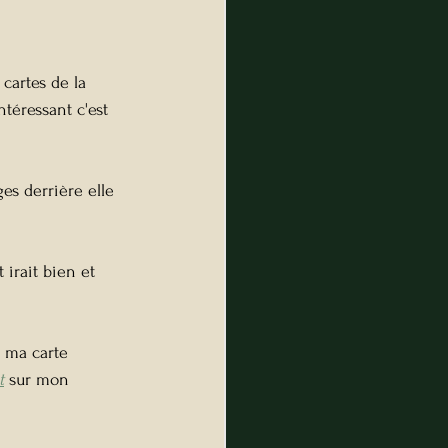
cartes de la 
téressant c'est 
es derrière elle 
 irait bien et 
t ma carte 
t
 sur mon 