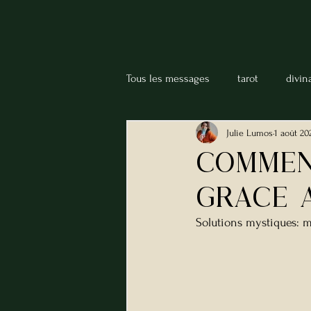
Tous les messages
tarot
divin
Julie Lumos
1 août 20
Boule de cristal
Chiromancie
Commen
grAce 
psychic abilities
Solutions mystiques: m