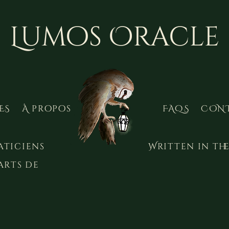
Lumos Oracle
ES
À propos
FAQS
CON
aticiens
Written in the
arts de