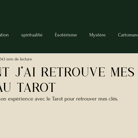
ation
spiritualité
Esotérisme
Mystère
Cartoman
24
3 min de lecture
Lecteur de Tarot
Manifestation
Rituel
Charms
t j'ai retrouvE mes
au Tarot
on expérience avec le Tarot pour retrouver mes clés.