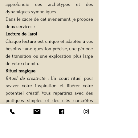
approfondie des archétypes et des 
dynamiques symboliques.
Dans le cadre de cet événement, je propose 
deux services :
Lecture de Tarot
Chaque lecture est unique et adaptée à vos 
besoins : une question précise, une période 
de transition ou une exploration plus large 
de votre chemin.
Rituel magique
Rituel de créativité
 : Un court rituel pour 
raviver votre inspiration et libérer votre 
potentiel créatif. Vous repartirez avec des 
pratiques simples et des clés concrètes 
pour nourrir votre imagination au quotidien 
et laisser vos idées circuler plus librement. 
(Seulement six places disponibles.)
Rituel d’abondance
 : Un court rituel pour 
attirer l’énergie de prospérité et créer un 