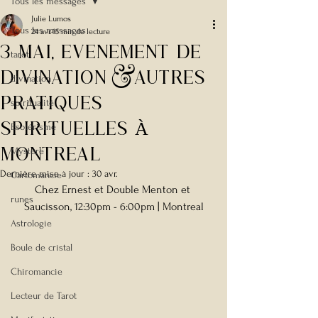
Tous les messages
Julie Lumos
Tous les messages
24 avr.
15 min de lecture
3 Mai, EvEnement de
tarot
Divination &autres
divination
pratiques
spiritualité
spirituelles À
Esotérisme
MONTREAL
Mystère
Dernière mise à jour :
30 avr.
Cartomancie
Chez Ernest et Double Menton et 
runes
Saucisson, 12:30pm - 6:00pm | Montreal
Astrologie
Boule de cristal
Chiromancie
Lecteur de Tarot