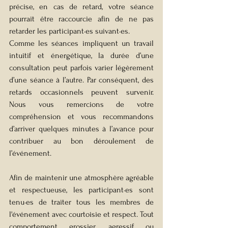
précise, en cas de retard, votre séance 
pourrait être raccourcie afin de ne pas 
retarder les 
participant·es suivant·es
.
Comme les séances impliquent un travail 
intuitif et énergétique, la durée d’une 
consultation peut parfois varier légèrement 
d’une séance à l’autre. Par conséquent, des 
retards occasionnels peuvent survenir. 
Nous vous remercions de votre 
compréhension et vous recommandons 
d’arriver quelques minutes à l’avance pour 
contribuer au bon déroulement de 
l’événement.
Afin de maintenir une atmosphère agréable 
et respectueuse, les 
participant·es
 sont 
tenu·es
 de traiter tous les membres de 
l'événement avec courtoisie et respect. Tout 
comportement grossier, agressif ou 