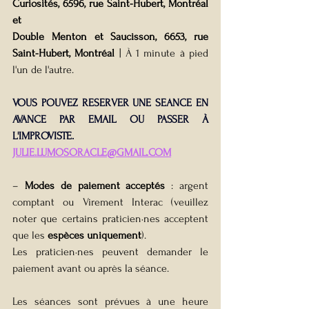
Curiosités, 6596, rue Saint-Hubert, Montréal 
et
Double Menton et Saucisson, 6653, rue 
Saint-Hubert, Montréal
 | À 1 minute à pied 
l'un de l'autre.
VOUS POUVEZ RESERVER UNE SEANCE EN 
AVANCE PAR EMAIL OU PASSER À 
L'IMPROVISTE.
JULIE.LUMOSORACLE@GMAIL.COM
– 
Modes de paiement acceptés
 : argent 
comptant ou Virement Interac (veuillez 
noter que certains 
praticien·nes
 acceptent 
que les 
espèces uniquement
).
Les 
praticien·nes
 peuvent demander le 
paiement avant ou après la séance.
Les séances sont prévues à une heure 