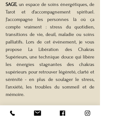
SAGE
, un espace de soins énergétiques, de 
Tarot et d'accompagnement spirituel. 
J'accompagne les personnes là où ça 
compte vraiment : stress du quotidien, 
transitions de vie, deuil, maladie ou soins 
palliatifs. Lors de cet événement, je vous 
propose La Libération des Chakras 
Supérieurs, une technique douce qui libère 
les énergies stagnantes des chakras 
supérieurs pour retrouver légèreté, clarté et 
sérénité - en plus de soulager le stress, 
l'anxiété, les troubles du sommeil et de 
mémoire.
Prix 
: 20 mn – 40$ 
- 
Langue: 
 Français, 
Anglais 
| 
Instagram
, 
Facebook