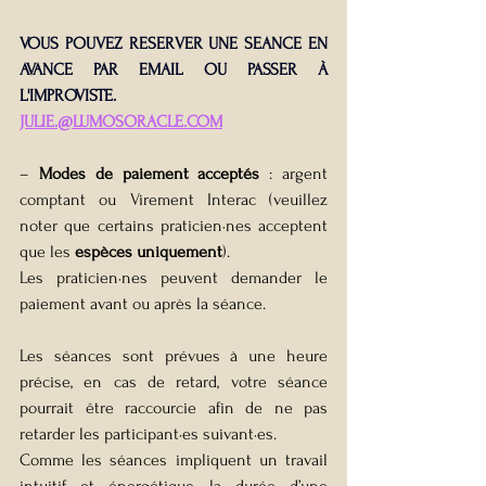
VOUS POUVEZ RESERVER UNE SEANCE EN 
AVANCE PAR EMAIL OU PASSER À 
L'IMPROVISTE.
JULIE.@LUMOSORACLE.COM
– 
Modes de paiement acceptés
 : argent 
comptant ou Virement Interac (veuillez 
noter que certains 
praticien·nes
 acceptent 
que les 
espèces uniquement
).
Les 
praticien·nes
 peuvent demander le 
paiement avant ou après la séance.
Les séances sont prévues à une heure 
précise, en cas de retard, votre séance 
pourrait être raccourcie afin de ne pas 
retarder les 
participant·es suivant·es
.
Comme les séances impliquent un travail 
intuitif et énergétique, la durée d’une 