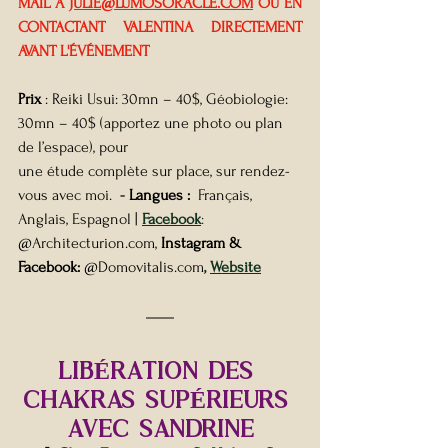
MAIL À 
JULIE@LUMOSORACLE.COM
 OU EN 
CONTACTANT VALENTINA DIRECTEMENT 
AVANT L'ÉVÉNEMENT
Prix
 : Reiki Usui: 30mn – 40$, Géobiologie: 
30mn – 40$ (apportez une photo ou plan 
de l’espace), pour
une étude complète sur place, sur rendez-
vous avec moi.  
- 
Langues : 
 Français, 
Anglais, Espagnol | 
Facebook
:
@Architecturion.com, 
Instagram & 
Facebook:
 @Domovitalis.com
, 
Website
libÉration DES 
CHAKRAS supÉrieurs 
avec sandrine