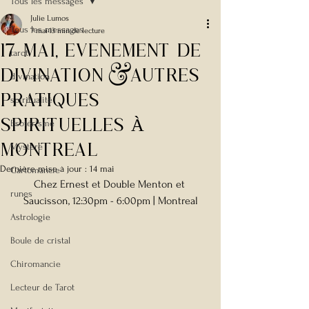
Tous les messages
Julie Lumos
Tous les messages
7 mai
13 min de lecture
17 Mai, EvEnement de
tarot
Divination &autres
divination
pratiques
spiritualité
spirituelles À
Esotérisme
MONTREAL
Mystère
Dernière mise à jour :
14 mai
Cartomancie
Chez Ernest et Double Menton et 
runes
Saucisson, 12:30pm - 6:00pm | Montreal
Astrologie
Boule de cristal
Chiromancie
Lecteur de Tarot