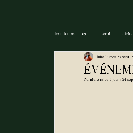
Tous les messages
tarot
divin
Julie Lumos
23 sept. 
Boule de cristal
Chiromancie
ÉVÉNEM
Dernière mise à jour :
24 sep
psychic abilities