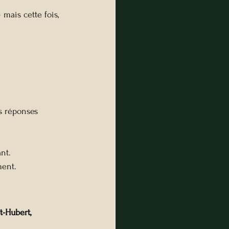
mais cette fois, 
s réponses 
nt.
ment.
-Hubert, 