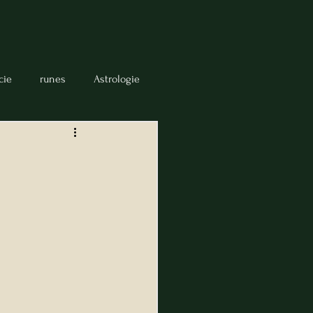
cie
runes
Astrologie
numérologie
intuition