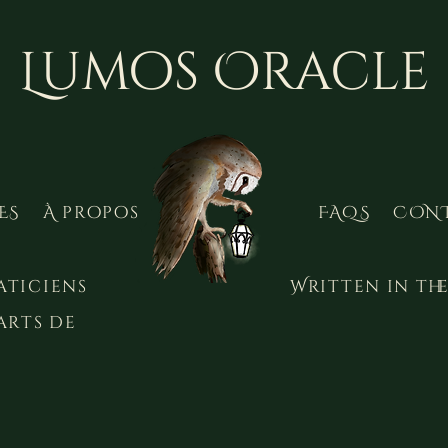
Lumos Oracle
ES
À propos
FAQS
CON
aticiens
Written in the
arts de