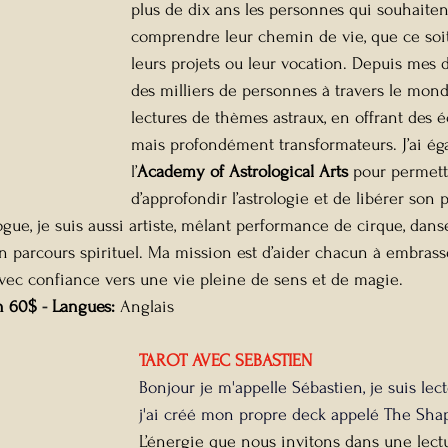
plus de dix ans les personnes qui souhaite
comprendre leur chemin de vie, que ce soi
leurs projets ou leur vocation. Depuis mes dé
des milliers de personnes à travers le mond
lectures de thèmes astraux, en offrant des é
mais profondément transformateurs. J’ai ég
l’
Academy of Astrological Arts
 pour permett
d’approfondir l’astrologie et de libérer son 
ogue, je suis aussi artiste, mêlant performance de cirque, danse
parcours spirituel. Ma mission est d’aider chacun à embrass
vec confiance vers une vie pleine de sens et de magie.
n 60$
 - 
Langues: 
Anglais
TAROT AVEC SEBASTIEN
Bonjour je m'appelle Sébastien, je suis lect
j'ai créé mon propre deck appelé The Shap
L’énergie que nous invitons dans une lectu