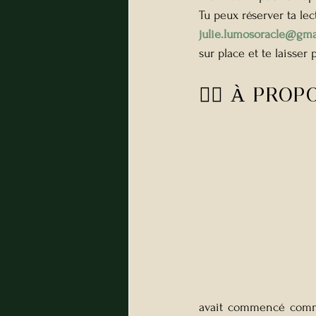
Tu peux réserver ta lec
julie.lumosoracle@gma
sur place et te laisser
🧙‍♀️ À PRO
avait commencé comme