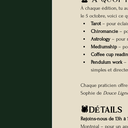
À chaque édition, tu au
le 5 octobre, voici ce q
Tarot
 – pour éclai
Chiromancie
 – p
Astrology
 – pour 
Mediumship
 – po
Coffee cup readin
Pendulum work
 –
simples et directe
Chaque praticien offre
Sophie de 
Douce Lign
🕷️DÉTAILS
Rejoins-nous de 13h à 
Montréal – pour un apr