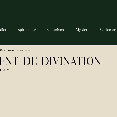
ation
spiritualité
Esotérisme
Mystère
Cartoman
2025
5 min de lecture
Lecteur de Tarot
Manifestation
Rituel
Charms
ENT DE DIVINATION
t. 2025