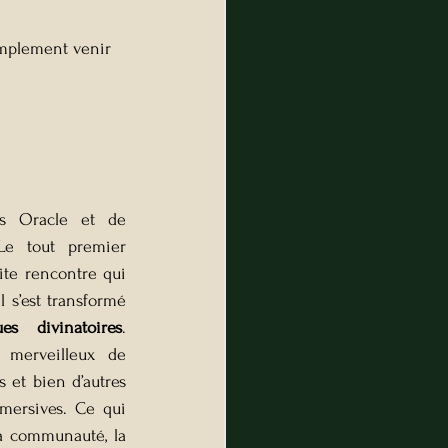
implement venir 
os Oracle et de 
Le tout premier 
te rencontre qui 
l s’est transformé 
ues divinatoires
. 
 merveilleux de 
 et bien d’autres 
ersives. Ce qui 
 communauté, la 