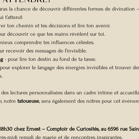
ras la chance de découvrir différentes formes de divination – 
ui t’attend:
rer ton chemin et tes décisions et lire ton avenir.
our découvrir ce que tes mains révèlent sur toi.
mieux comprendre tes influences célestes.
ur recevoir des messages de l’invisible.
g 
- pour lire ton destin au fond de ta tasse.
 pour explorer le langage des énergies invisibles et trouver de
s.
 des lectures personnalisées dans un cadre intime et accueilla
e
, notre 
tatoueuse
, sera également des nôtres pour cet événe
18h30 chez Ernest – Comptoir de Curiosités, au 6596 rue Saint
ès-midi rempli de magie et de rencontres inspirantes.