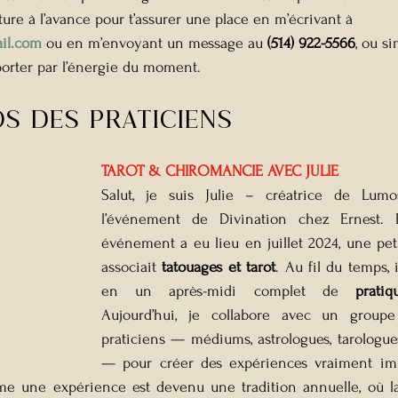
ture à l’avance pour t’assurer une place en m’écrivant à 
il.com
 ou en m’envoyant un message au 
(514) 922-5566
, ou s
 porter par l’énergie du moment.
POS DES PRATICIENS
TAROT & CHIROMANCIE AVEC JULIE
Salut, je suis Julie – créatrice de Lum
l’événement de Divination chez Ernest. 
événement a eu lieu en juillet 2024, une peti
associait 
tatouages et tarot
. Au fil du temps, i
en un après-midi complet de 
pratiq
Aujourd’hui, je collabore avec un groupe
praticiens — médiums, astrologues, tarologues
— pour créer des expériences vraiment imm
 une expérience est devenu une tradition annuelle, où la