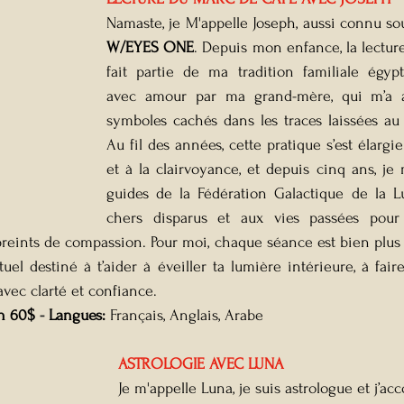
Namaste, je M'appelle Joseph, aussi connu s
W/EYES ONE
. Depuis mon enfance, la lectur
fait partie de ma tradition familiale égypt
avec amour par ma grand-mère, qui m’a ap
symboles cachés dans les traces laissées au 
Au fil des années, cette pratique s’est élargi
et à la clairvoyance, et depuis cinq ans, je
guides de la Fédération Galactique de la Lu
chers disparus et aux vies passées pour 
reints de compassion. Pour moi, chaque séance est bien plus 
uel destiné à t’aider à éveiller ta lumière intérieure, à fair
avec clarté et confiance.
n 60$
 - 
Langues: 
Français, Anglais, Arabe
ASTROLOGIE AVEC LUNA
Je m'appelle Luna, je suis astrologue et j’