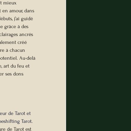
nt mieux 
t en amour, dans 
buts, j’ai guidé 
e grâce à des 
clairages ancrés 
alement créé 
re à chacun 
potentiel. Au-delà 
, art du feu et 
er ses dons 
eur de Tarot et 
eshifting Tarot.
re de Tarot est 